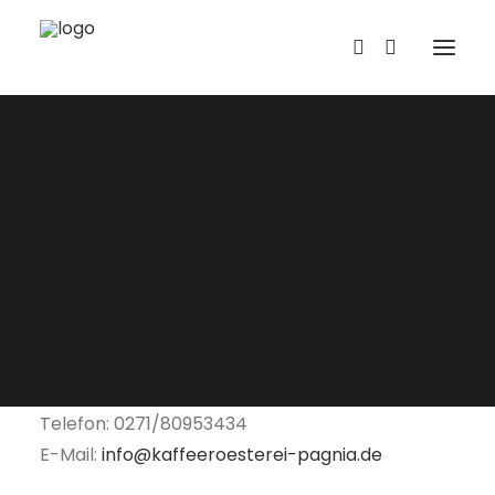
Kontakt
Angaben gemäß § 5 TMG
Kristina Pagnia
Markt 35-37
57072 Siegen
Telefon: 0271/80953434
E-Mail:
info@kaffeeroesterei-pagnia.de